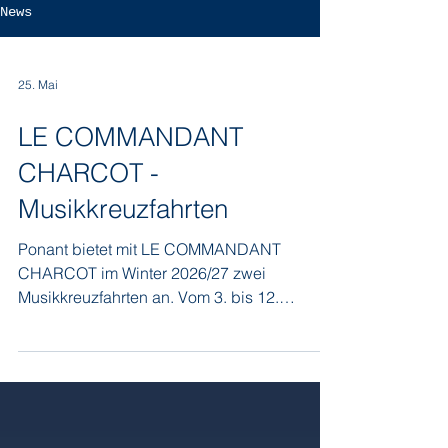
News
25. Mai
LE COMMANDANT
CHARCOT -
Musikkreuzfahrten
Ponant bietet mit LE COMMANDANT
CHARCOT im Winter 2026/27 zwei
Musikkreuzfahrten an. Vom 3. bis 12.
Dezember 2026 können Sie auf der
Kreuzfahrt ab/bis Helsinki Alain Duault von
Radio Classique erleben, der das
musikalische Programm mit dem Cellisten
Gautier Capucon