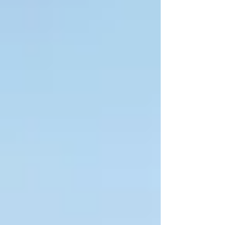
Nachprogramm auf Island. Das Angebot gilt
für alle Neubuchungen bis zum 17. Juli 2026
und vorbehaltlich der Verfügbarkeit.